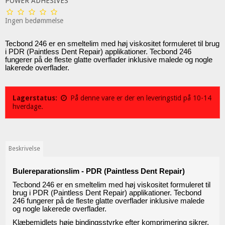
POWER ADHESIVES
Ingen bedømmelse
Tecbond 246 er en smeltelim med høj viskositet formuleret til brug
i PDR (Paintless Dent Repair) applikationer. Tecbond 246
fungerer på de fleste glatte overflader inklusive malede og nogle
lakerede overflader.
Lagerstatus:
På denne vare er der en leveringstid på 10-14
hverdage.
Beskrivelse
Bulereparationslim - PDR (Paintless Dent Repair)
Tecbond 246 er en smeltelim med høj viskositet formuleret til
brug i PDR (Paintless Dent Repair) applikationer. Tecbond
246 fungerer på de fleste glatte overflader inklusive malede
og nogle lakerede overflader.
Klæbemidlets høje bindingsstyrke efter komprimering sikrer,