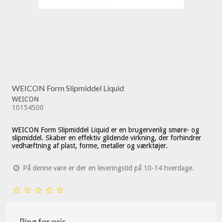
WEICON Form Slipmiddel Liquid
WEICON
10154500
WEICON Form Slipmiddel Liquid er en brugervenlig smøre- og
slipmiddel. S
kaber en effektiv glidende virkning, der forhindrer
vedhæftning af plast, forme, metaller og værktøjer.
På denne vare er der en leveringstid på 10-14 hverdage.
Ring for pris