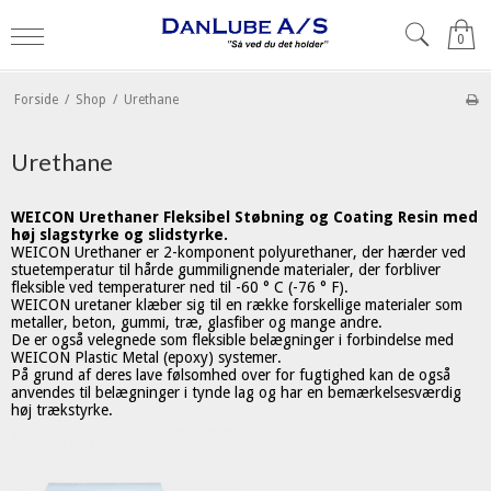
0
Forside
/
Shop
/
Urethane
Urethane
WEICON Urethaner Fleksibel Støbning og Coating Resin med
høj slagstyrke og slidstyrke.
WEICON Urethaner er 2-komponent polyurethaner, der hærder ved
stuetemperatur til hårde gummilignende materialer, der forbliver
fleksible ved temperaturer ned til -60 ° C (-76 ° F).
WEICON uretaner klæber sig til en række forskellige materialer som
metaller, beton, gummi, træ, glasfiber og mange andre.
De er også velegnede som fleksible belægninger i forbindelse med
WEICON Plastic Metal (epoxy) systemer.
På grund af deres lave følsomhed over for fugtighed kan de også
anvendes til belægninger i tynde lag og har en bemærkelsesværdig
høj trækstyrke.