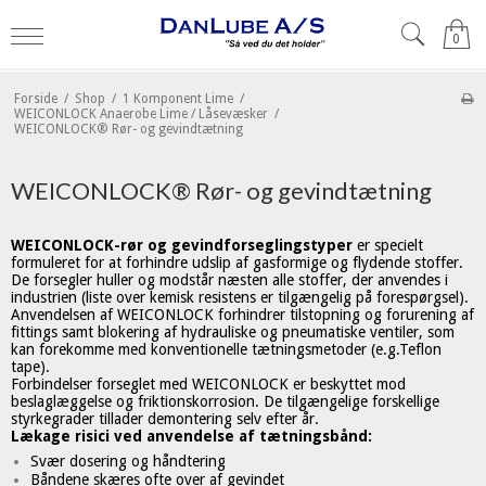
0
Forside
/
Shop
/
1 Komponent Lime
/
WEICONLOCK Anaerobe Lime / Låsevæsker
/
WEICONLOCK® Rør- og gevindtætning
WEICONLOCK® Rør- og gevindtætning
WEICONLOCK-rør og gevindforseglingstyper
er specielt
formuleret for at forhindre udslip af gasformige og flydende stoffer.
De forsegler huller og modstår næsten alle stoffer, der anvendes i
industrien (liste over kemisk resistens er tilgængelig på forespørgsel).
Anvendelsen af WEICONLOCK forhindrer tilstopning og forurening af
fittings samt blokering af hydrauliske og pneumatiske ventiler, som
kan forekomme med konventionelle tætningsmetoder (e.g.Teflon
tape).
Forbindelser forseglet med WEICONLOCK er beskyttet mod
beslaglæggelse og friktionskorrosion. De tilgængelige forskellige
styrkegrader tillader demontering selv efter år.
Lækage risici ved anvendelse af tætningsbånd:
Svær dosering og håndtering
Båndene skæres ofte over af gevindet