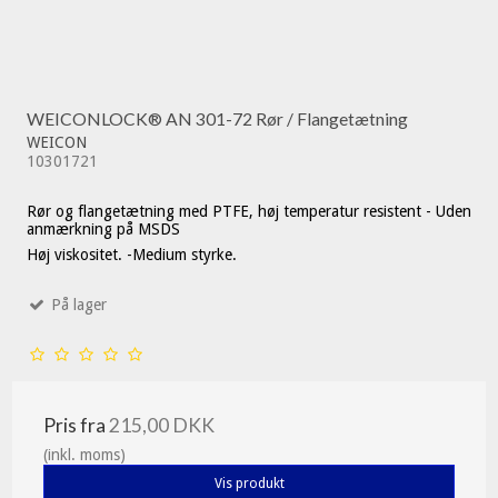
WEICONLOCK® AN 301-72 Rør / Flangetætning
WEICON
10301721
Rør og flangetætning med PTFE, høj temperatur resistent - Uden
anmærkning på MSDS
Høj viskositet. -Medium styrke.
På lager
Pris fra
215,00 DKK
(inkl. moms)
Vis produkt