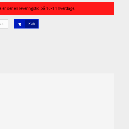
 er der en leveringstid på 10-14 hverdage.
stk.
Køb