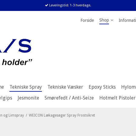
Leveringstid: 1-3 hverdage.
Shop
Forside
Informat
me
Tekniske Spray
Tekniske Væsker
Epoxy Sticks
Hylom
ylgips
Jesmonite
Smørefedt / Anti-Seize
Hotmelt Pistoler
on og Limspray
/
WEICON Lækagesøger Spray Frostsikret