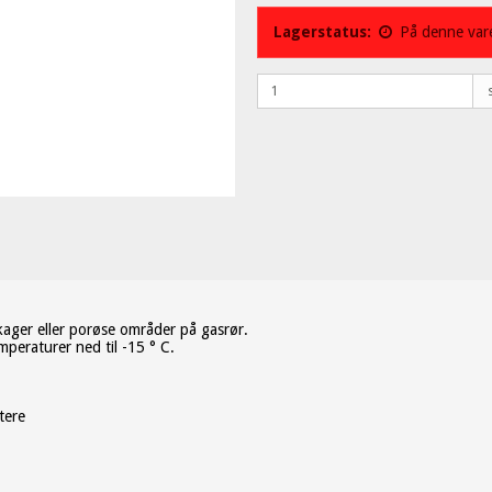
Lagerstatus:
På denne vare
ager eller porøse områder på gasrør.
peraturer ned til -15 ° C.
tere