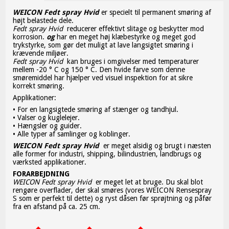
WEICON Fedt spray Hvid
er specielt til permanent smøring af
højt belastede dele.
Fedt spray Hvid
reducerer effektivt slitage og beskytter mod
korrosion.
og
har en meget høj klæbestyrke og meget god
trykstyrke, som gør det muligt at lave langsigtet smøring i
krævende miljøer.
Fedt spray Hvid
kan bruges i omgivelser med temperaturer
mellem -20 ° C og 150 ° C. Den hvide farve som denne
smøremiddel har hjælper ved visuel inspektion for at sikre
korrekt smøring.
Applikationer:
• For en langsigtede smøring af stænger og tandhjul.
• Valser og kuglelejer.
• Hængsler og guider.
• Alle typer af samlinger og koblinger.
WEICON Fedt spray Hvid
er meget alsidig og brugt i næsten
alle former for industri, shipping, bilindustrien, landbrugs og
værksted applikationer.
FORARBEJDNING
WEICON Fedt spray Hvid
er meget let at bruge. Du skal blot
rengøre overflader, der skal smøres (vores WEICON Rensespray
S som er perfekt til dette) og ryst dåsen før sprøjtning og påfør
fra en afstand på ca. 25 cm.